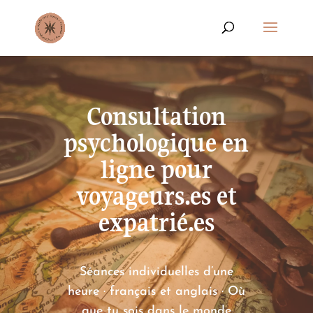
Consultation
psychologique en
ligne pour
voyageurs.es et
expatrié.es
Séances individuelles d’une
heure · français et anglais · Où
que tu sois dans le monde