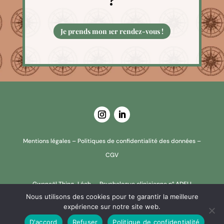
?
Je prends mon 1er rendez-vous !
Mentions légales
–
Politiques de confidentialité des données
–
CGV
Gwenaël Thing-Léoh — Psychologue clinicienne n° ADELI
Nous utilisons des cookies pour te garantir la meilleure
699352423
expérience sur notre site web.
D'accord
Refuser
Politique de confidentialité