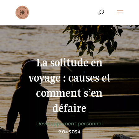
La solitude en
voyage : causes et
comment s’en
défaire
Développement personnel
9.04.2024