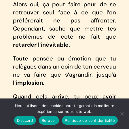
Alors oui, ça peut faire peur de se
retrouver seul face à ce que l’on
préférerait ne pas affronter.
Cependant, sache que mettre tes
problèmes de côté ne fait que
retarder l’inévitable.
Toute pensée ou émotion que tu
relègues dans un coin de ton cerveau
ne va faire que s’agrandir, jusqu’à
l’implosion.
Quand cela arrive, tu peux avoir
l’impression d’être à fleur de peau ou
Nous utilisons des cookies pour te garantir la meilleure
te mettre à pleurer sans raison
expérience sur notre site web.
particulière.
D'accord
Refuser
Politique de confidentialité