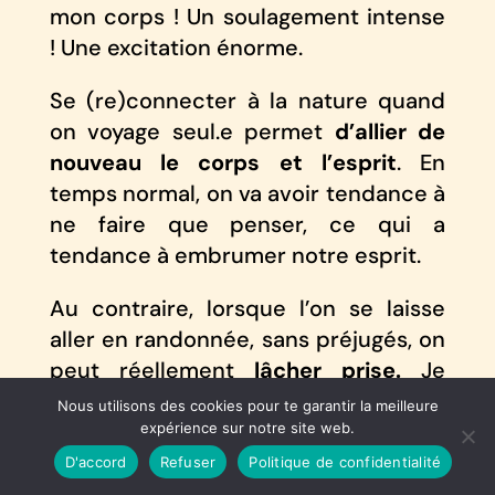
mon corps ! Un soulagement intense
! Une excitation énorme.
Se (re)connecter à la nature quand
on voyage seul.e permet
d’allier de
nouveau le corps et l’esprit
. En
temps normal, on va avoir tendance à
ne faire que penser, ce qui a
tendance à embrumer notre esprit.
Au contraire, lorsque l’on se laisse
aller en randonnée, sans préjugés, on
peut réellement
lâcher prise.
Je
recommande aussi de
crier un bon
Nous utilisons des cookies pour te garantir la meilleure
coup
: c’est un bon moyen de
expérience sur notre site web.
relâcher les tensions d’un coup !
D'accord
Refuser
Politique de confidentialité