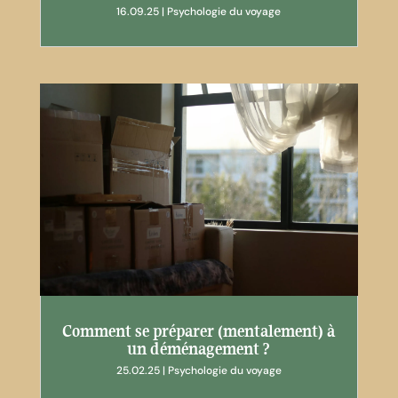
16.09.25
|
Psychologie du voyage
Comment se préparer (mentalement) à
un déménagement ?
25.02.25
|
Psychologie du voyage