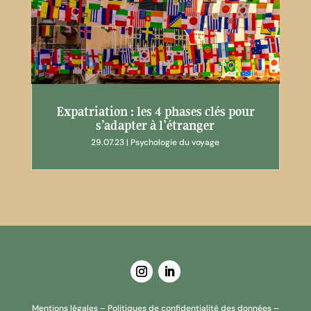
Expatriation : les 4 phases clés pour
s’adapter à l’étranger
29.07.23
|
Psychologie du voyage
Mentions légales
–
Politiques de confidentialité des données
–